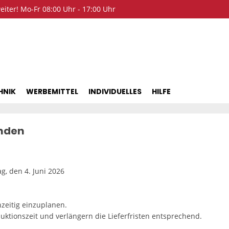
iter! Mo-Fr 08:00 Uhr - 17:00 Uhr
HNIK
WERBEMITTEL
INDIVIDUELLES
HILFE
unden
g, den 4. Juni 2026
hzeitig einzuplanen.
uktionszeit und verlängern die Lieferfristen entsprechend.