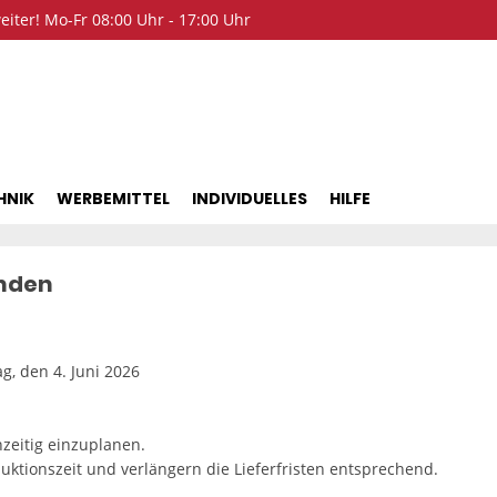
iter! Mo-Fr 08:00 Uhr - 17:00 Uhr
HNIK
WERBEMITTEL
INDIVIDUELLES
HILFE
unden
g, den 4. Juni 2026
hzeitig einzuplanen.
uktionszeit und verlängern die Lieferfristen entsprechend.