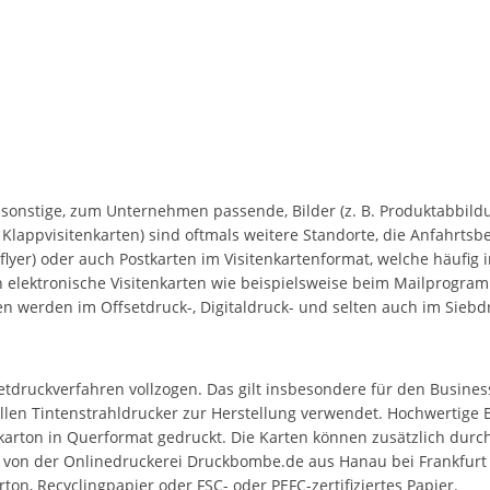
r sonstige, zum Unternehmen passende, Bilder (z. B. Produktabbildu
i Klappvisitenkarten) sind oftmals weitere Standorte, die Anfahrt
lzflyer) oder auch Postkarten im Visitenkartenformat, welche häufi
ektronische Visitenkarten wie beispielsweise beim Mailprogramm 
n werden im Offsetdruck-, Digitaldruck- und selten auch im Siebd
etdruckverfahren vollzogen. Das gilt insbesondere für den Busines
llen Tintenstrahldrucker zur Herstellung verwendet. Hochwertige 
karton in Querformat gedruckt. Die Karten können zusätzlich durc
s von der Onlinedruckerei Druckbombe.de aus Hanau bei Frankfurt
on, Recyclingpapier oder FSC- oder PEFC-zertifiziertes Papier.