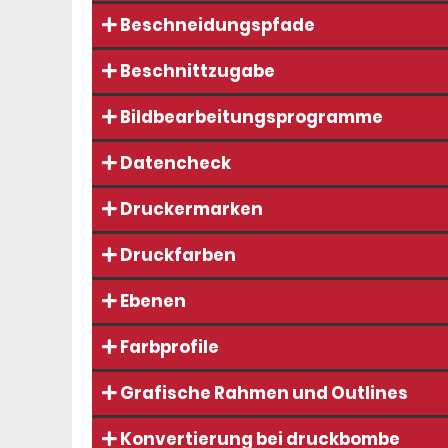
Beschneidungspfade
Beschnittzugabe
Bildbearbeitungsprogramme
Datencheck
Druckermarken
Druckfarben
Ebenen
Farbprofile
Grafische Rahmen und Outlines
Konvertierung bei druckbombe