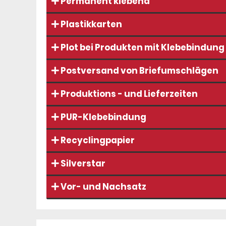
Permanent klebend
Plastikkarten
Plot bei Produkten mit Klebebindung
Postversand von Briefumschlägen
Produktions - und Lieferzeiten
PUR-Klebebindung
Recyclingpapier
Silverstar
Vor- und Nachsatz