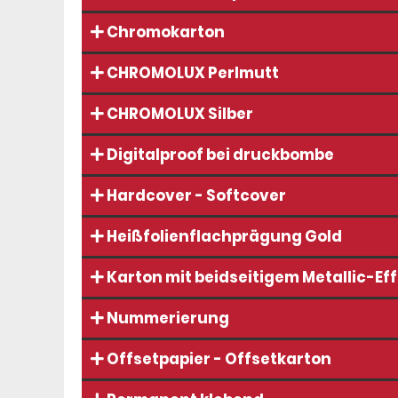
Chromokarton
CHROMOLUX Perlmutt
CHROMOLUX Silber
Digitalproof bei druckbombe
Hardcover - Softcover
Heißfolienflachprägung Gold
Karton mit beidseitigem Metallic-Ef
Nummerierung
Offsetpapier - Offsetkarton