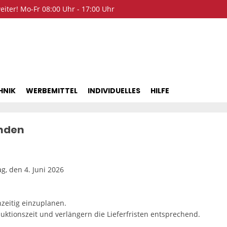
iter! Mo-Fr 08:00 Uhr - 17:00 Uhr
HNIK
WERBEMITTEL
INDIVIDUELLES
HILFE
unden
g, den 4. Juni 2026
hzeitig einzuplanen.
uktionszeit und verlängern die Lieferfristen entsprechend.