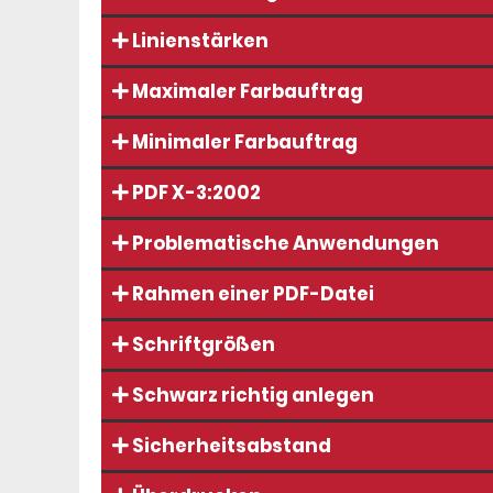
Linienstärken
Maximaler Farbauftrag
Minimaler Farbauftrag
PDF X-3:2002
Problematische Anwendungen
Rahmen einer PDF-Datei
Schriftgrößen
Schwarz richtig anlegen
Sicherheitsabstand