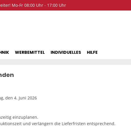
iter! Mo-Fr 08:00 Uhr - 17:00 Uhr
HNIK
WERBEMITTEL
INDIVIDUELLES
HILFE
unden
g, den 4. Juni 2026
hzeitig einzuplanen.
uktionszeit und verlängern die Lieferfristen entsprechend.