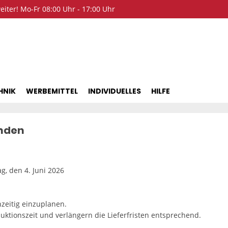
iter! Mo-Fr 08:00 Uhr - 17:00 Uhr
HNIK
WERBEMITTEL
INDIVIDUELLES
HILFE
unden
g, den 4. Juni 2026
hzeitig einzuplanen.
uktionszeit und verlängern die Lieferfristen entsprechend.