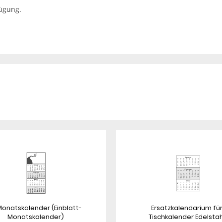
fügung.
onatskalender (Einblatt-
Ersatzkalendarium fü
Monatskalender)
Tischkalender Edelstah