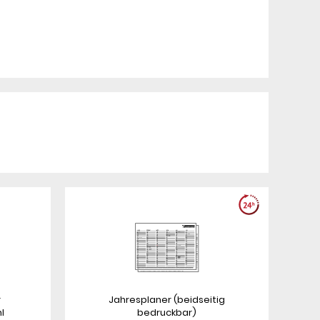
r
Jahresplaner (beidseitig
l
bedruckbar)