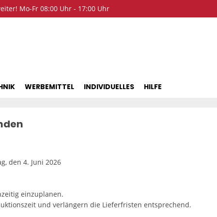
iter! Mo-Fr 08:00 Uhr - 17:00 Uhr
HNIK
WERBEMITTEL
INDIVIDUELLES
HILFE
unden
g, den 4. Juni 2026
hzeitig einzuplanen.
uktionszeit und verlängern die Lieferfristen entsprechend.