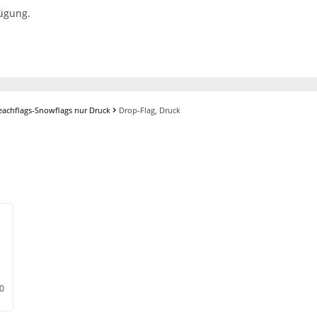
fügung.
eachflags-Snowflags nur Druck
Drop-Flag, Druck
90