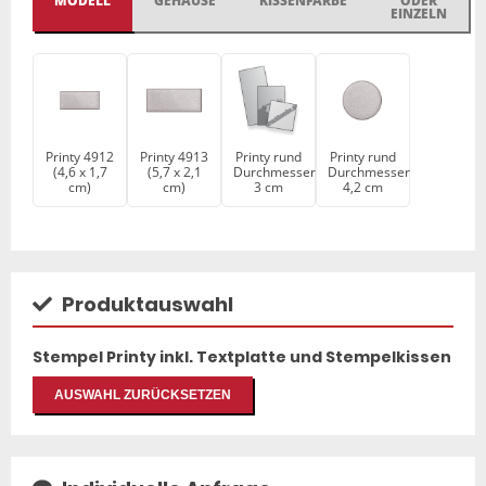
MODELL
GEHÄUSE
KISSENFARBE
ODER
EINZELN
Printy 4912
Printy 4913
Printy rund
Printy rund
(4,6 x 1,7
(5,7 x 2,1
Durchmesser
Durchmesser
cm)
cm)
3 cm
4,2 cm
Produktauswahl
Stempel Printy inkl. Textplatte und Stempelkissen
AUSWAHL ZURÜCKSETZEN